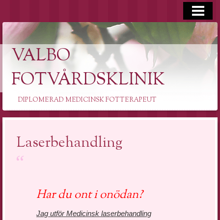
VÄLKOMMEN
BEHANDLINGAR
VALBO
BILDER
KONTAKTA/OM MIG
FOTVÅRDSKLINIK
ERBJUDANDE/NYHETER
DIPLOMERAD MEDICINSK FOTTERAPEUT
PRODUKTER & PRESENTKORT
MEDICINSK FOTVÅRD
Laserbehandling
VAXNING
LASERBEHANDLING
Har du ont i onödan?
Jag utför Medicinsk laserbehandling