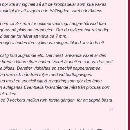
 bör klä av sig helt så att de kroppsdelar som ska vaxas
är viktigt för att avgöra hårstrålängden samt hårväxtens
t om ca 3-7 mm för optimal vaxning. Längre hårväxt kan
göras på plats av terapeuten. Om du nyligen har rakat dig
id det tar för håret att växa ca 7 mm..
rengöra huden före själva vaxningen.Ibland används ett
känslig hud ,lugnande etc. Det mest använda vaxet är den
bredas lättare över huden. Vaxet är inuti en s.k. vaxkassett
a bildas. Därefter vidhäftas en speciell pappersremsa
id vax och hårstrån följer med vid borttagningen.
ud med en speciell olja & rengöring som gör den ännu
n avlägsnas.Eventuella kvarstående hårstrån plockas bort
uk o len!
ed 3 veckors mellan rum första gången, för att uppnå bästa