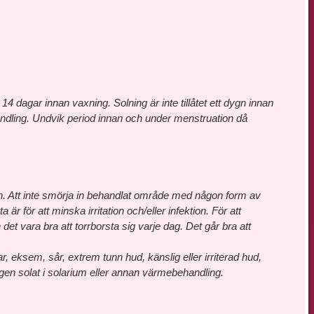
4 dagar innan vaxning. Solning är inte tillåtet ett dygn innan
andling. Undvik period innan och under menstruation då
ygn. Att inte smörja in behandlat område med någon form av
a är för att minska irritation och/eller infektion. För att
et vara bra att torrborsta sig varje dag. Det går bra att
 eksem, sår, extrem tunn hud, känslig eller irriterad hud,
igen solat i solarium eller annan värmebehandling.