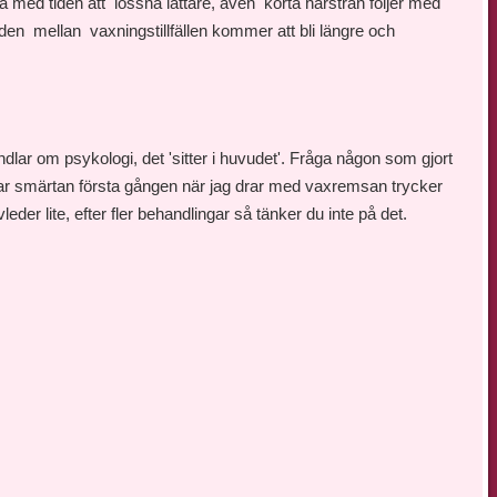
med tiden att lossna lättare, även korta hårstrån följer med
iden mellan vaxningstillfällen kommer att bli längre och
ndlar om psykologi, det 'sitter i huvudet'. Fråga någon som gjort
rerar smärtan första gången när jag drar med vaxremsan trycker
der lite, efter fler behandlingar så tänker du inte på det.