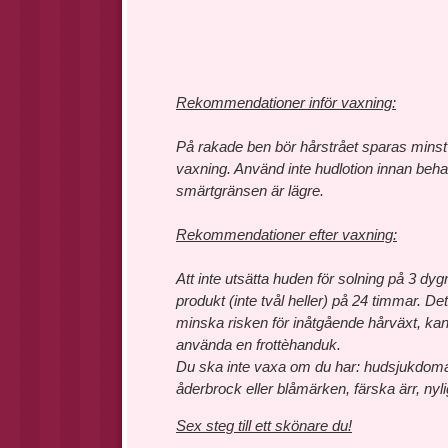
Rekommendationer inför vaxning:
På rakade ben bör hårstrået sparas minst 1
vaxning. Använd inte hudlotion innan beh
smärtgränsen är lägre.
Rekommendationer efter vaxning:
Att inte utsätta huden för solning på 3 d
produkt (inte tvål heller) på 24 timmar. Dett
minska risken för inåtgående hårväxt, kan d
använda en frottèhanduk.
Du ska inte vaxa om du har: hudsjukdomar,
åderbrock eller blåmärken, färska ärr, nyl
Sex steg till ett skönare du!