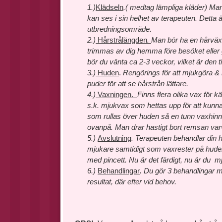
1
.)
Klädseln
.( medtag lämpliga kläder)
Man
kan ses i sin helhet av terapeuten. Detta 
utbredningsområde.
2.)
Hårstrålängden
.
Man bör ha en hårväx
trimmas av dig hemma före besöket eller 
bör du vänta ca 2-3 veckor, vilket är den t
3.)
Huden
.
Rengörings för att mjukgöra & 
puder för att se hårstrån lättare.
4.)
Vaxningen.
Finns flera olika vax för 
s.k. mjukvax som hettas upp för att kunna 
som rullas över huden så en tunn vaxhinn
ovanpå. Man drar hastigt bort remsan varv
5.)
Avslutning
.
Terapeuten behandlar din h
mjukare samtidigt som vaxrester på hude
med pincett. Nu är det färdigt, nu är du mj
6.)
Behandlingar
.
Du gör 3 behandlingar m
resultat, där efter vid behov.