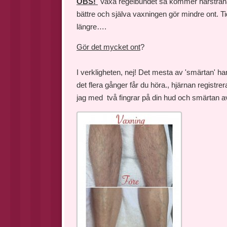
OBS!
Vaxa regelbundet så kommer hårstråna 
bättre och själva vaxningen gör mindre ont. T
längre….
Gör det mycket ont
?
I verkligheten, nej! Det mesta av 'smärtan' ha
det flera gånger får du höra., hjärnan regist
jag med två fingrar på din hud och smärtan avle