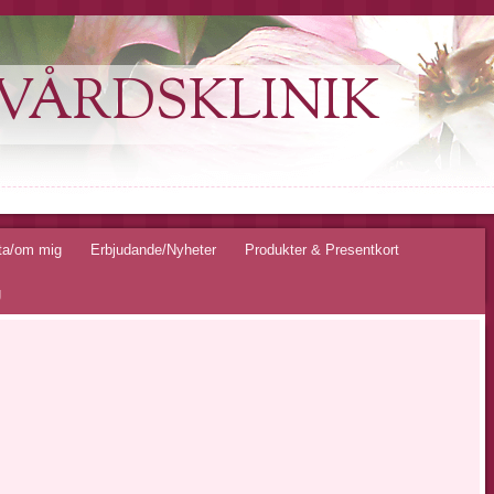
VÅRDSKLINIK
ta/om mig
Erbjudande/Nyheter
Produkter & Presentkort
g